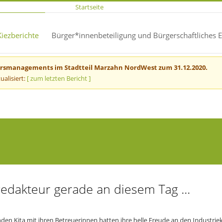
Startseite
Kiezberichte
Bürger*innenbeteiligung und Bürgerschaftliches
iersmanagements im Stadtteil Marzahn NordWest zum 31.12.2020.
ualisiert:
[ zum letzten Bericht ]
redakteur gerade an diesem Tag ...
den Kita mit ihren Betreuerinnen hatten ihre helle Freude an den Industriek