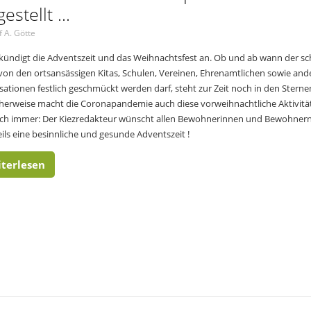
estellt ...
f A. Götte
d kündigt die Adventszeit und das Weihnachtsfest an. Ob und ab wann der s
on den ortsansässigen Kitas, Schulen, Vereinen, Ehrenamtlichen sowie and
sationen festlich geschmückt werden darf, steht zur Zeit noch in den Sterne
herweise macht die Coronapandemie auch diese vorweihnachtliche Aktivität
ch immer: Der Kiezredakteur wünscht allen Bewohnerinnen und Bewohnern
eils eine besinnliche und gesunde Adventszeit !
terlesen