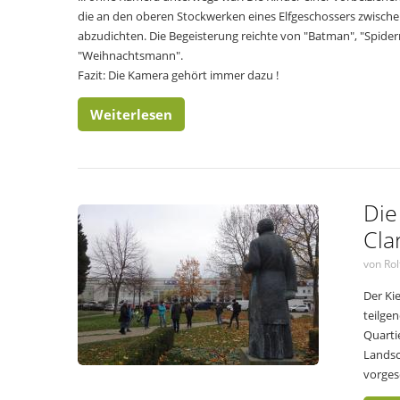
die an den oberen Stockwerken eines Elfgeschossers zwische
abzudichten. Die Begeisterung reichte von "Batman", "Spid
"Weihnachtsmann".
Fazit: Die Kamera gehört immer dazu !
Weiterlesen
Die
Cla
von Rol
Der Ki
teilge
Quarti
Landsc
vorges