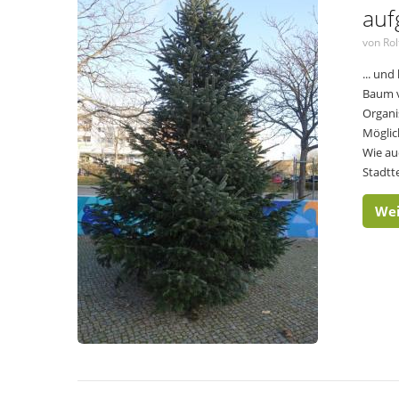
aufg
von Rol
... un
Baum v
Organi
Möglic
Wie au
Stadtt
Wei