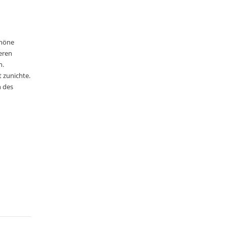
chöne
eren
n.
 zunichte.
 des