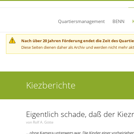
Direkt zum Inhalt
Quartiersmanagement
BENN
Hinweise
Nach über 20 Jahren Förderung endet die Zeit des Quart
Diese Seiten dienen daher als Archiv und werden nicht mehr akt
Sie sind hier
Kiezberichte
Eigentlich schade, daß der Kiez
Seiten
von Rolf A. Götte
... ohne Kamera unterwegs war. Die Kinder einer vorbeiziehen