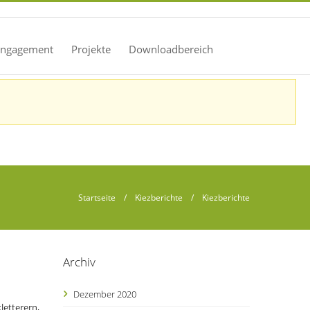
 Engagement
Projekte
Downloadbereich
Startseite
/
Kiezberichte
/ Kiezberichte
Archiv
Dezember 2020
letterern,